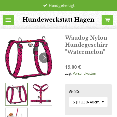
Handgefertigt
Zum
Hauptinhalt
Hundewerkstatt Hagen
springen
Waudog Nylon
Hundegeschirr
"Watermelon"
19,00 €
zzgl.
Versandkosten
Größe