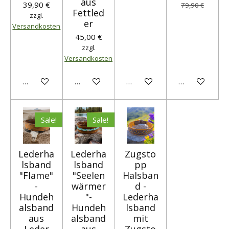
aus
39,90 €
79,90 €
Fettled
zzgl.
er
Versandkosten
45,00 €
zzgl.
Versandkosten
In den Warenkorb
Bei Verfügbarkeit benachrichtigen
In den Warenkorb
Bei Verfügbark
Sale!
Sale!
Lederha
Lederha
Zugsto
lsband
lsband
pp
"Flame"
"Seelen
Halsban
-
wärmer
d -
Hundeh
"-
Lederha
alsband
Hundeh
lsband
aus
alsband
mit
Leder
aus
Zugsto