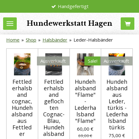
Handgefertigt
Zum
Hauptinhalt
Hundewerkstatt Hagen
springen
Home
»
Shop
»
Halsbänder
»
Leder-Halsbänder
Ausverkauft
Sale!
Ausverkauft
Fettled
Fettled
Hundeh
Hundeh
erhalsb
erhalsb
alsband
alsband
and
and
"Flame"
aus
cognac,
gefloch
-
Leder,
Hundeh
ten
Lederha
türkis -
alsband
Cognac-
lsband
Lederha
aus
Blau,
"Flame"
lsband
Fettled
Hundeh
türkis
60,00 €
er
alsband
75,00 €
69,00 €