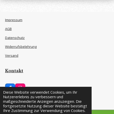
Impressum
AGB
Datenschutz
Widerrufsbelehrung
Versand
Kontakt
F
I
Diese Website verwendet Cookies, um Ihr
a
n
© 2024 - 2026 Hundewerkstatt Hagen
Nutzererlebnis zu verbessern und
c
s
maßgeschneiderte Anzeigen anzuzeigen. Die
Mit Unterstützung von
Webador
e
t
fortgesetzte Nutzung dieser Website bestätigt
b
a
Ihre Zustimmung zur Verwendung von Cookies.
o
g