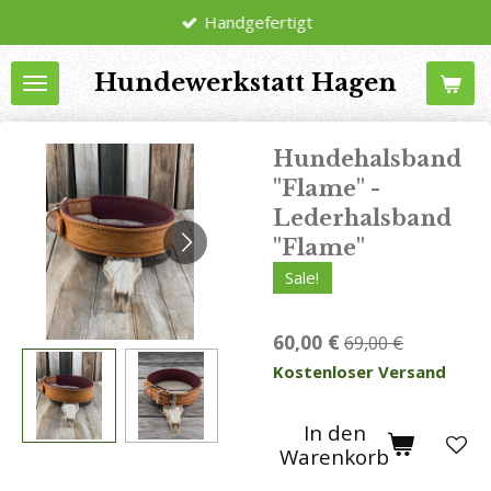
Handgefertigt
Zum
Hauptinhalt
Hundewerkstatt Hagen
springen
Hundehalsband
"Flame" -
Lederhalsband
"Flame"
Sale!
60,00 €
69,00 €
Kostenloser Versand
In den
Warenkorb