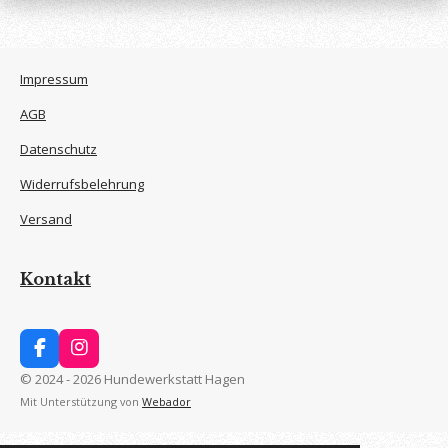
Impressum
AGB
Datenschutz
Widerrufsbelehrung
Versand
Kontakt
F
I
a
n
© 2024 - 2026 Hundewerkstatt Hagen
c
s
Mit Unterstützung von
Webador
e
t
b
a
o
g