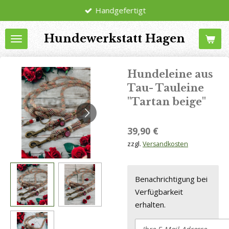
Handgefertigt
Zum
Hauptinhalt
Hundewerkstatt Hagen
springen
Hundeleine aus
Tau- Tauleine
"Tartan beige"
39,90 €
zzgl.
Versandkosten
Benachrichtigung bei
Verfügbarkeit
erhalten.