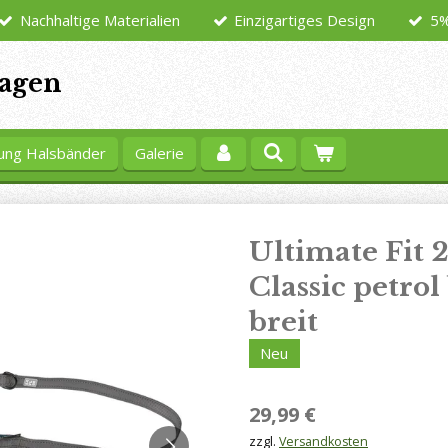
Nachhaltige Materialien
Einzigartiges Design
5%
agen
ung Halsbänder
Galerie
Ultimate Fit 
Classic petro
breit
Neu
29,99 €
zzgl.
Versandkosten