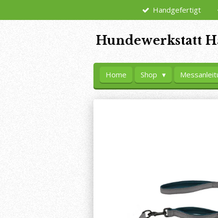
Handgefertigt
Zum
Hauptinhalt
springen
Hundewerkstatt H
Home
Shop
Messanleit