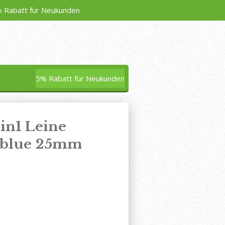
 Rabatt für Neukunden
5% Rabatt für Neukunden
2in1 Leine
l blue 25mm