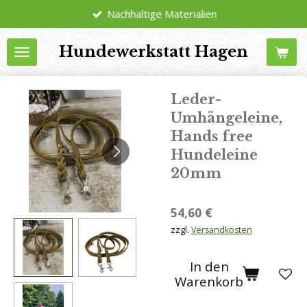
Nachhaltige Materialien
Zum
Hauptinhalt
Hundewerkstatt Hagen
springen
Leder-
Umhängeleine,
Hands free
Hundeleine
20mm
54,60 €
zzgl.
Versandkosten
In den
Warenkorb